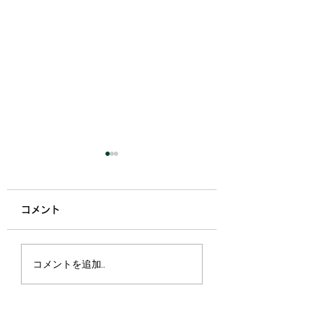
韓国
コメント
そうそう、展示会
コメントを追加…