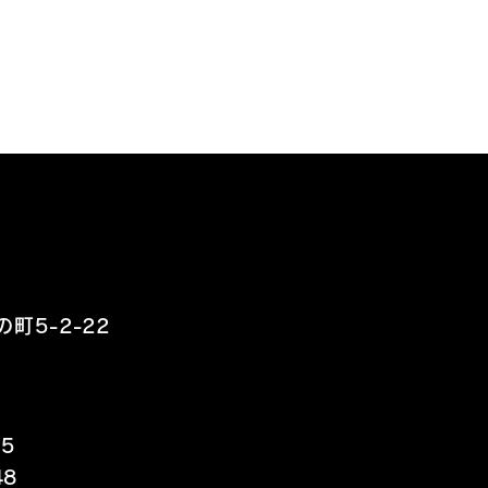
うそう、展示会ね。
町5-2-22
15
48