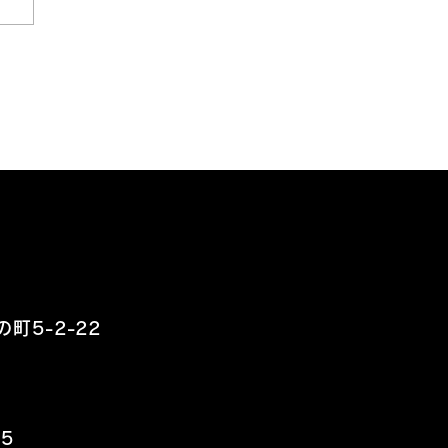
うそう、展示会ね。
町5-2-22
15