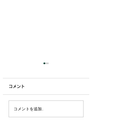
韓国
コメント
そうそう、展示会
コメントを追加…