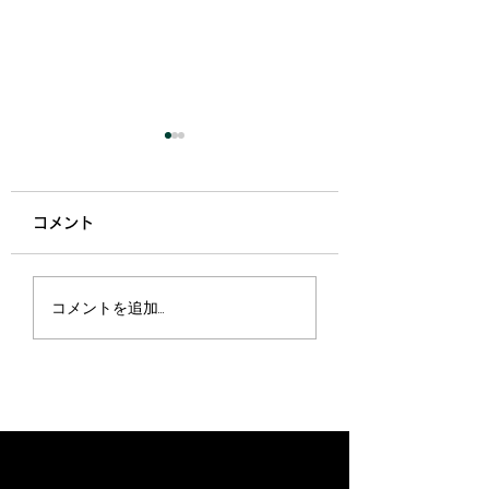
韓国
コメント
そうそう、展示会
コメントを追加…