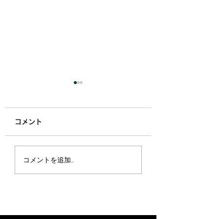
韓国
コメント
そうそう、展示会
コメントを追加…