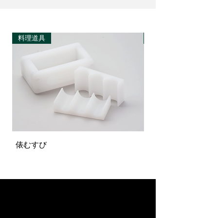
料理道具
料理道具
俵むすび
パスタ計量型