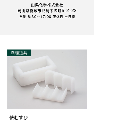
山県化学株式会社
岡山県倉敷市児島下の町5-2-22
営業 8:30～17:00 定休日 土日祝
料理道具
料理道具
俵むすび
パスタ計量型