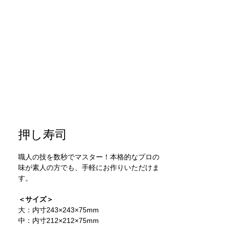
T
押し寿司
職人の技を数秒でマスター！本格的なプロの
味が素人の方でも、手軽にお作りいただけま
す。
＜サイズ＞
大：内寸243×243×75mm
中：内寸212×212×75mm