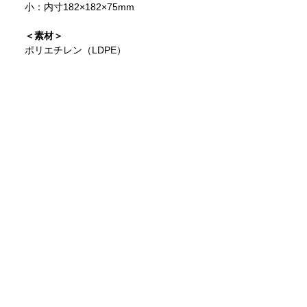
小：内寸182×182×75mm
＜素材＞
ポリエチレン（LDPE）