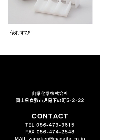
俵むすび
パスタ計量型
山県化学株式会社
岡山県倉敷市児島下の町5-2-22
CONTACT
TEL
086-473-3615
FAX
086-474-2548
MAIL yamaken@manaita.co.jp