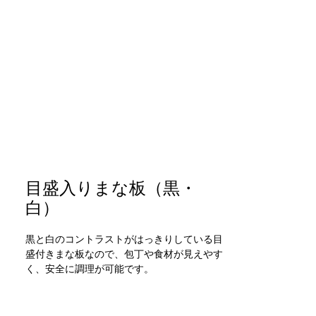
T
目盛入りまな板（黒・
白）
黒と白のコントラストがはっきりしている目
盛付きまな板なので、包丁や食材が見えやす
く、安全に調理が可能です。