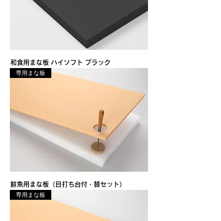
和食用まな板 ハイソフト ブラック
専用まな板
鮮魚用まな板（目打ち台付・替セット）
専用まな板