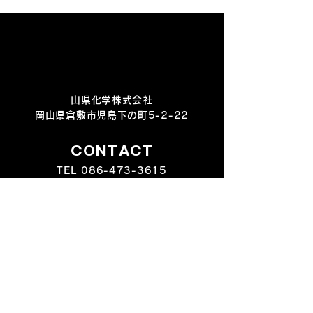
山県化学株式会社
岡山県倉敷市児島下の町5-2-22
CONTACT
TEL
086-473-3615
FAX
086-474-2548
MAIL yamaken@manaita.co.jp
営業 8:30～17:00 定休日 土日祝
PRODUCT
S
製品紹介