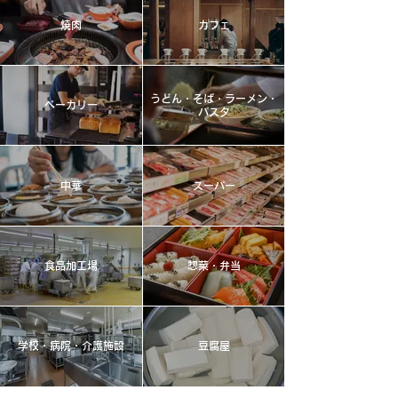
焼肉
カフェ
うどん・そば・ラーメン・
ベーカリー
パスタ
中華
スーパー
食品加工場
惣菜・弁当
学校・病院・介護施設
豆腐屋